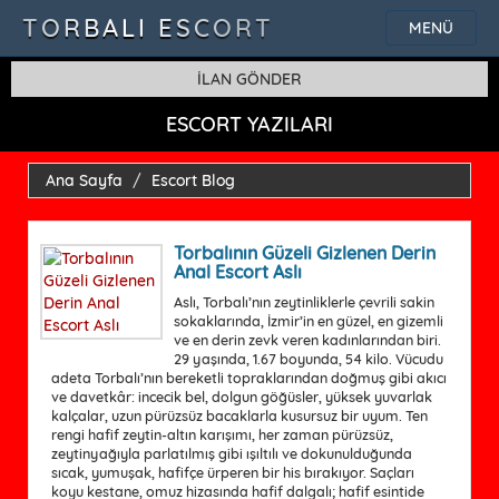
TORBALI ESCORT
MENÜ
İLAN GÖNDER
ESCORT YAZILARI
Ana Sayfa
Escort Blog
Torbalının Güzeli Gizlenen Derin
Anal Escort Aslı
Aslı, Torbalı’nın zeytinliklerle çevrili sakin
sokaklarında, İzmir’in en güzel, en gizemli
ve en derin zevk veren kadınlarından biri.
29 yaşında, 1.67 boyunda, 54 kilo. Vücudu
adeta Torbalı’nın bereketli topraklarından doğmuş gibi akıcı
ve davetkâr: incecik bel, dolgun göğüsler, yüksek yuvarlak
kalçalar, uzun pürüzsüz bacaklarla kusursuz bir uyum. Ten
rengi hafif zeytin-altın karışımı, her zaman pürüzsüz,
zeytinyağıyla parlatılmış gibi ışıltılı ve dokunulduğunda
sıcak, yumuşak, hafifçe ürperen bir his bırakıyor. Saçları
koyu kestane, omuz hizasında hafif dalgalı; hafif esintide