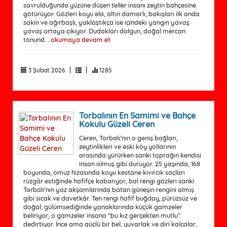
savrulduğunda yüzüne düşen teller insanı zeytin bahçesine
götürüyor. Gözleri koyu ela, altın damarlı; bakışları ilk anda
sakin ve ağırbaşlı, yaklaştıkça ise içindeki yangın yavaş
yavaş ortaya çıkıyor. Dudakları dolgun, doğal mercan
tonund...
okumaya devam et
|
|
3 Şubat 2026
1285
Torbalının En Samimi ve Bahçe
Kokulu Güzeli Ceren
Ceren, Torbalı’nın o geniş bağları,
zeytinlikleri ve eski köy yollarının
arasında yürürken sanki toprağın kendisi
insan olmuş gibi duruyor. 25 yaşında, 168
boyunda, omuz hizasında koyu kestane kıvırcık saçları
rüzgâr estiğinde hafifçe kabarıyor, bal rengi gözleri sanki
Torbalı’nın yaz akşamlarında batan güneşin rengini almış
gibi sıcak ve davetkâr. Ten rengi hafif buğday, pürüzsüz ve
doğal; gülümsediğinde yanaklarında küçük gamzeler
beliriyor, o gamzeler insana “bu kız gerçekten mutlu”
dedirtiyor. İnce ama güçlü bir bel, yuvarlak ve diri kalçalar,