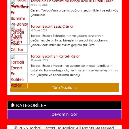
Torbalının En Samimi ve Bahçe Kokulu Güzeli Ceren
20 Ocak 2026
Ceren, Torbalı’nın o geniş bağları, zeytinlikleri ve eski köy
yollarının ...
Torbalı Escort Eşşiz Çıtırlar
16 Ocak 2025
Torbalı Escort Teknolojinin ve yaşam tarzlarının
değişmesiyle birlikte, bireylerin sosyal ihtiyaçlarına
yönelik çözümler de evrim geçirmiştir. Özel...
Torbalı Escort En Kaliteli Kızlar
23 Aralık 2024
Torbalı Escort Modern ve geleneksel masaj tekniklerini
ustalıkla harmanlayarak, her müşterimize kişiselleştirilmiş
bir iyileşme ve rahatlama deneyi...
Tüm Yazılar »
KATEGORİLER
Devamını Gör
© 2025 Torbalı Escort Bayanlar. All Rights Reserved.