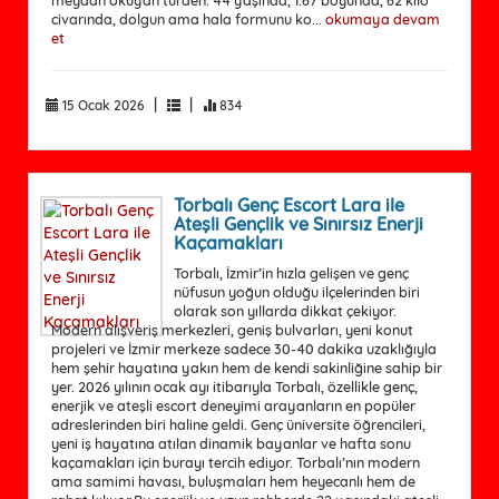
meydan okuyan türden. 44 yaşında, 1.67 boyunda, 62 kilo
civarında, dolgun ama hala formunu ko...
okumaya devam
et
|
|
15 Ocak 2026
834
Torbalı Genç Escort Lara ile
Ateşli Gençlik ve Sınırsız Enerji
Kaçamakları
Torbalı, İzmir’in hızla gelişen ve genç
nüfusun yoğun olduğu ilçelerinden biri
olarak son yıllarda dikkat çekiyor.
Modern alışveriş merkezleri, geniş bulvarları, yeni konut
projeleri ve İzmir merkeze sadece 30-40 dakika uzaklığıyla
hem şehir hayatına yakın hem de kendi sakinliğine sahip bir
yer. 2026 yılının ocak ayı itibarıyla Torbalı, özellikle genç,
enerjik ve ateşli escort deneyimi arayanların en popüler
adreslerinden biri haline geldi. Genç üniversite öğrencileri,
yeni iş hayatına atılan dinamik bayanlar ve hafta sonu
kaçamakları için burayı tercih ediyor. Torbalı’nın modern
ama samimi havası, buluşmaları hem heyecanlı hem de