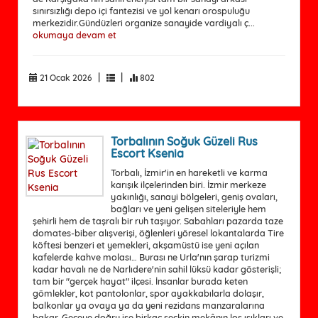
sınırsızlığı depo içi fantezisi ve yol kenarı orospuluğu
merkezidir.Gündüzleri organize sanayide vardiyalı ç...
okumaya devam et
|
|
21 Ocak 2026
802
Torbalının Soğuk Güzeli Rus
Escort Ksenia
Torbalı, İzmir'in en hareketli ve karma
karışık ilçelerinden biri. İzmir merkeze
yakınlığı, sanayi bölgeleri, geniş ovaları,
bağları ve yeni gelişen siteleriyle hem
şehirli hem de taşralı bir ruh taşıyor. Sabahları pazarda taze
domates-biber alışverişi, öğlenleri yöresel lokantalarda Tire
köftesi benzeri et yemekleri, akşamüstü ise yeni açılan
kafelerde kahve molası… Burası ne Urla'nın şarap turizmi
kadar havalı ne de Narlıdere'nin sahil lüksü kadar gösterişli;
tam bir "gerçek hayat" ilçesi. İnsanlar burada keten
gömlekler, kot pantolonlar, spor ayakkabılarla dolaşır,
balkonlar ya ovaya ya da yeni rezidans manzaralarına
bakar. Geceye doğru ise birkaç seçkin mekânın loş ışıkları ve