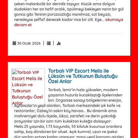
çeken melankolik bir derinlik taşıyor. Küçük ama dolgun
dudakları her an hafif aralık, öpülmeyi bekleyen narin bir gül
gonca gibi.Teninin pürüzsüzlüğü inanılmaz; süt beyazı,
neredeyse şeffaf denecek kadar ince bir cilt. Ege...
okumaya
devam et
|
|
30 Ocak 2026
Torbalı VIP Escort Melis ile
Lüksün ve Tutkunun Buluştuğu
Özel Anlar
Torbalı, İzmir’in hızla yükselen, modern
yaşamın huzurla kucaklaştığı ilçelerinden
biri. Organize sanayi bölgelerinin enerjisi,
Ayrancılar’ın yeşil alanları, Torbalı merkezindeki şık kafe ve
restoranlar, Özbey’in sakin köy havası… Bu dinamik ama
mahremiyet dolu ilçede, lüksü, zarafeti ve derin yakınlığı
arayanlar için bir isim tüm kulaktan kulağa dolaşıyor:
Melis.25 yaşında, 1.73 boyunda, 55 kiloluk kusursuz oranlara
sahip, baş döndüren bir siluet. Açık kumral, uzun ve ipeksi
düz saçları sırtına kadar uzanıyor; mavi-yeşil karışımı gözleri