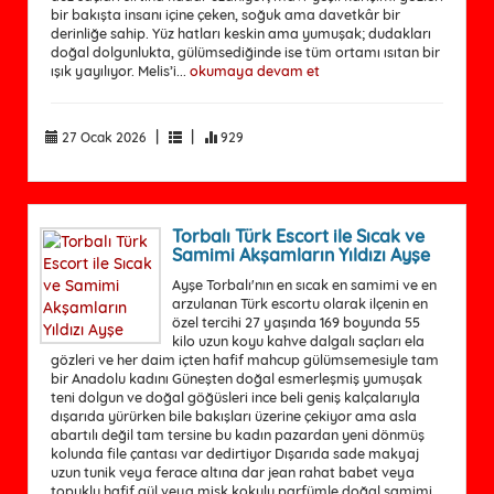
bir bakışta insanı içine çeken, soğuk ama davetkâr bir
derinliğe sahip. Yüz hatları keskin ama yumuşak; dudakları
doğal dolgunlukta, gülümsediğinde ise tüm ortamı ısıtan bir
ışık yayılıyor. Melis’i...
okumaya devam et
|
|
27 Ocak 2026
929
Torbalı Türk Escort ile Sıcak ve
Samimi Akşamların Yıldızı Ayşe
Ayşe Torbalı'nın en sıcak en samimi ve en
arzulanan Türk escortu olarak ilçenin en
özel tercihi 27 yaşında 169 boyunda 55
kilo uzun koyu kahve dalgalı saçları ela
gözleri ve her daim içten hafif mahcup gülümsemesiyle tam
bir Anadolu kadını Güneşten doğal esmerleşmiş yumuşak
teni dolgun ve doğal göğüsleri ince beli geniş kalçalarıyla
dışarıda yürürken bile bakışları üzerine çekiyor ama asla
abartılı değil tam tersine bu kadın pazardan yeni dönmüş
kolunda file çantası var dedirtiyor Dışarıda sade makyaj
uzun tunik veya ferace altına dar jean rahat babet veya
topuklu hafif gül veya misk kokulu parfümle doğal samimi