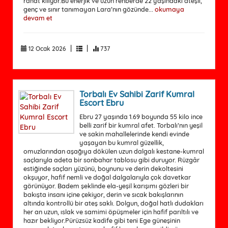
rahat kılıyor.Bu enerjik ve uzun rehberde 22 yaşındaki ateşli,
genç ve sınır tanımayan Lara’nın gözünde...
okumaya
devam et
|
|
12 Ocak 2026
737
Torbalı Ev Sahibi Zarif Kumral
Escort Ebru
Ebru 27 yaşında 1.69 boyunda 55 kilo ince
belli zarif bir kumral afet. Torbalı’nın yeşil
ve sakin mahallelerinde kendi evinde
yaşayan bu kumral güzellik,
omuzlarından aşağıya dökülen uzun dalgalı kestane-kumral
saçlarıyla adeta bir sonbahar tablosu gibi duruyor. Rüzgâr
estiğinde saçları yüzünü, boynunu ve derin dekoltesini
okşuyor, hafif nemli ve doğal dalgalarıyla çok davetkar
görünüyor. Badem şeklinde ela-yeşil karışımı gözleri bir
bakışta insanı içine çekiyor, derin ve sıcak bakışlarının
altında kontrollü bir ateş saklı. Dolgun, doğal hatlı dudakları
her an uzun, ıslak ve samimi öpüşmeler için hafif parıltılı ve
hazır bekliyor.Pürüzsüz kadife gibi teni Ege güneşinin