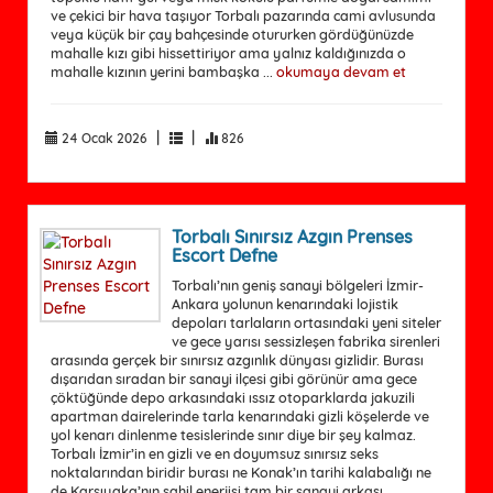
ve çekici bir hava taşıyor Torbalı pazarında cami avlusunda
veya küçük bir çay bahçesinde otururken gördüğünüzde
mahalle kızı gibi hissettiriyor ama yalnız kaldığınızda o
mahalle kızının yerini bambaşka ...
okumaya devam et
|
|
24 Ocak 2026
826
Torbalı Sınırsız Azgın Prenses
Escort Defne
Torbalı’nın geniş sanayi bölgeleri İzmir-
Ankara yolunun kenarındaki lojistik
depoları tarlaların ortasındaki yeni siteler
ve gece yarısı sessizleşen fabrika sirenleri
arasında gerçek bir sınırsız azgınlık dünyası gizlidir. Burası
dışarıdan sıradan bir sanayi ilçesi gibi görünür ama gece
çöktüğünde depo arkasındaki ıssız otoparklarda jakuzili
apartman dairelerinde tarla kenarındaki gizli köşelerde ve
yol kenarı dinlenme tesislerinde sınır diye bir şey kalmaz.
Torbalı İzmir’in en gizli ve en doyumsuz sınırsız seks
noktalarından biridir burası ne Konak’ın tarihi kalabalığı ne
de Karşıyaka’nın sahil enerjisi tam bir sanayi arkası