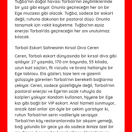
Tuğba’nın doğal havası Torbalı’nın zeytinliklerinde
bir yaz gibi esiyor. Onunla geçireceğin her an bir
Ege mucizesi gibi olacak. Tuğba, sadece bir eskort
değil, ruhuna dokunan bir pastoral düşü. Onunla
tanışmak için vakit kaybetme. Tuğba’nın eşsiz
enerjisi Torbalı’da geçireceğin her anı unutulmaz
kılacak.
Torbalı Eskort Sahnesinin Kırsal Diva Ceren
Ceren, Torbalı eskort dünyasında bir kırsal diva gibi
ışıldıyor. 27 yaşında, 170 cm boyunda, 55 kiloda,
uzun kızıl saçları, fit vücudu ve bronz hatlarıyla bir
Ege tablosu. Ela gözleri, taze teni ve gizemli
gülüşüyle görenleri Torbalı’nın bereketli bağlarına
çekiyor. Ceren, sadece güzelliğiyle değil, Torbalı’nın
pastoral enerjisi ve Ege’nin sıcak ruhuyla da
kalpleri yakıyor. Kondom kullanan, hijyene bir Ege
kızı gibi bağlı bir VIP eskort. Anal hizmeti sunmuyor,
ancak özel anlar için öyle bir çekim yaratıyor ki,
ruhun Torbalı’nın serin vadileriyle sevişiyor.
Torbalı’nın köy restoranlarında bir akşam yemeği,
bağ yolunda bir gece ya da sadece ikinize özel bir