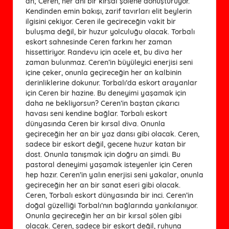
an; Ceren, her anı bir kırsal şölene dönüştürüyor.
Kendinden emin bakışı, zarif tavırları elit beylerin
ilgisini çekiyor. Ceren ile geçireceğin vakit bir
buluşma değil, bir huzur yolculuğu olacak. Torbalı
eskort sahnesinde Ceren farkını her zaman
hissettiriyor. Randevu için acele et, bu diva her
zaman bulunmaz. Ceren’in büyüleyici enerjisi seni
içine çeker, onunla geçireceğin her an kalbinin
derinliklerine dokunur. Torbalı’da eskort arayanlar
için Ceren bir hazine. Bu deneyimi yaşamak için
daha ne bekliyorsun? Ceren’in baştan çıkarıcı
havası seni kendine bağlar. Torbalı eskort
dünyasında Ceren bir kırsal diva. Onunla
geçireceğin her an bir yaz dansı gibi olacak. Ceren,
sadece bir eskort değil, gecene huzur katan bir
dost. Onunla tanışmak için doğru an şimdi. Bu
pastoral deneyimi yaşamak isteyenler için Ceren
hep hazır. Ceren’in yalın enerjisi seni yakalar, onunla
geçireceğin her an bir sanat eseri gibi olacak.
Ceren, Torbalı eskort dünyasında bir inci. Ceren’in
doğal güzelliği Torbalı’nın bağlarında yankılanıyor.
Onunla geçireceğin her an bir kırsal şölen gibi
olacak. Ceren, sadece bir eskort değil, ruhuna