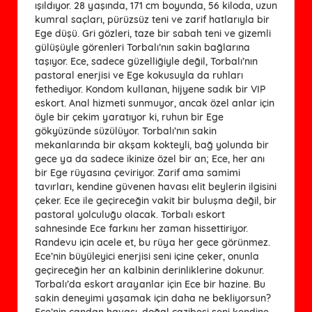
ışıldıyor. 28 yaşında, 171 cm boyunda, 56 kiloda, uzun
kumral saçları, pürüzsüz teni ve zarif hatlarıyla bir
Ege düşü. Gri gözleri, taze bir sabah teni ve gizemli
gülüşüyle görenleri Torbalı’nın sakin bağlarına
taşıyor. Ece, sadece güzelliğiyle değil, Torbalı’nın
pastoral enerjisi ve Ege kokusuyla da ruhları
fethediyor. Kondom kullanan, hijyene sadık bir VIP
eskort. Anal hizmeti sunmuyor, ancak özel anlar için
öyle bir çekim yaratıyor ki, ruhun bir Ege
gökyüzünde süzülüyor. Torbalı’nın sakin
mekanlarında bir akşam kokteyli, bağ yolunda bir
gece ya da sadece ikinize özel bir an; Ece, her anı
bir Ege rüyasına çeviriyor. Zarif ama samimi
tavırları, kendine güvenen havası elit beylerin ilgisini
çeker. Ece ile geçireceğin vakit bir buluşma değil, bir
pastoral yolculuğu olacak. Torbalı eskort
sahnesinde Ece farkını her zaman hissettiriyor.
Randevu için acele et, bu rüya her gece görünmez.
Ece’nin büyüleyici enerjisi seni içine çeker, onunla
geçireceğin her an kalbinin derinliklerine dokunur.
Torbalı’da eskort arayanlar için Ece bir hazine. Bu
sakin deneyimi yaşamak için daha ne bekliyorsun?
Ece’nin candan havası, doğal cazibesi seni kendine