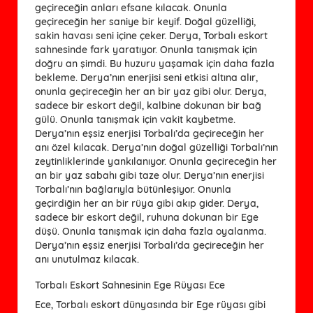
geçireceğin anları efsane kılacak. Onunla
geçireceğin her saniye bir keyif. Doğal güzelliği,
sakin havası seni içine çeker. Derya, Torbalı eskort
sahnesinde fark yaratıyor. Onunla tanışmak için
doğru an şimdi. Bu huzuru yaşamak için daha fazla
bekleme. Derya’nın enerjisi seni etkisi altına alır,
onunla geçireceğin her an bir yaz gibi olur. Derya,
sadece bir eskort değil, kalbine dokunan bir bağ
gülü. Onunla tanışmak için vakit kaybetme.
Derya’nın eşsiz enerjisi Torbalı’da geçireceğin her
anı özel kılacak. Derya’nın doğal güzelliği Torbalı’nın
zeytinliklerinde yankılanıyor. Onunla geçireceğin her
an bir yaz sabahı gibi taze olur. Derya’nın enerjisi
Torbalı’nın bağlarıyla bütünleşiyor. Onunla
geçirdiğin her an bir rüya gibi akıp gider. Derya,
sadece bir eskort değil, ruhuna dokunan bir Ege
düşü. Onunla tanışmak için daha fazla oyalanma.
Derya’nın eşsiz enerjisi Torbalı’da geçireceğin her
anı unutulmaz kılacak.
Torbalı Eskort Sahnesinin Ege Rüyası Ece
Ece, Torbalı eskort dünyasında bir Ege rüyası gibi