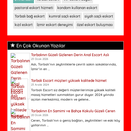
pastoral eskort hizmeti
kondom kullanan eskort
Torbalı bağ eskort
kumral saçlı eskort
siyah saçlı eskort
kızıl eskort
İzmir eskort deneyimi
özel eskort buluşması
En Çok Okunan Yazılar
Torbalının Güzeli Gizlenen Derin Anal Escort Aslı
23 Ocak 2026
Aslı, Torbalı’nın zeytinliklerle çevrili sakin sokaklarında,
İzmir’in en ...
Torbalı Escort müşteri yüksek kalitede hizmet
23 Aralık 2024
Torbalı Escort siz değerli müşterilerimize yüksek kaliteli
masaj hizmetleri sunmaktan gurur duyar. 2024 yılında
açılan merkezimiz, modern ve gelene...
Torbalının En Samimi ve Bahçe Kokulu Güzeli Ceren
20 Ocak 2026
Ceren, Torbalı’nın o geniş bağları, zeytinlikleri ve eski köy
yollarının ...