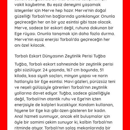
vakit kaybetme. Bu eşsiz deneyimi yaşamak
isteyenler için Merve hep hazır. Merve’nin doğal
güzelliği Torbalı’nın bağlarında yankılanıyor. Onunla
geçireceğin her an bir yaz esintisi gibi taze olacak.
Merve, sadece bir eskort değil, ruhuna dokunan bir
Ege rüyası. Onunla tanışmak için daha fazla durma.
Merve’nin eşsiz enerjisi Torbalı’da geçireceğin her
anı özel kılacak.
Torbalı Eskort Dünyasının Zeytinlik Perisi Tuğba
Tuğba, Torbalı eskort sahnesinde bir zeytinlik perisi
gibi süzülüyor. 24 yaşında, 167 cm boyunda, 51
kiloda, kısa siyah saçları, minyon yapısı ve narin
hatlarıyla bir Ege esintisi. Mavi gözleri, pürüzsüz teni
ve neşeli gülüşüyle görenleri Torbalı’nın zeytinlik
yollarına davet ediyor. Tuğba, sadece güzelliğiyle
değil, Torbalı’nın otantik ruhu ve Ege’nin içten
enerjisiyle de kalpleri kucaklıyor. Kondom kullanan,
hijyene bir Ege kızı gibi özen gösteren bir kadın.
Anal hizmeti sunmuyor, ancak elit buluşmalar için
öyle bir samimi çekim sunuyor ki, kalbin Torbalı’nın
ritminde atıyor. Torbalı’nın salaş mekanlarında bir