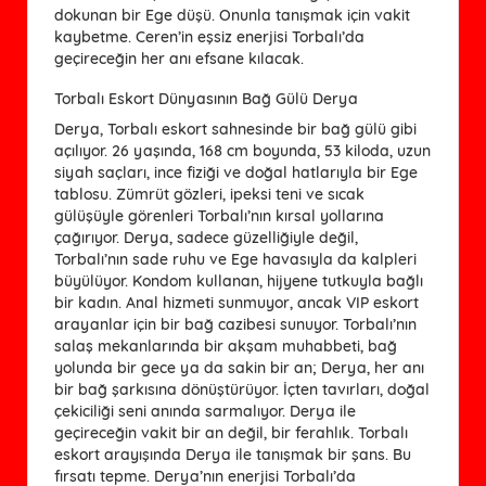
dokunan bir Ege düşü. Onunla tanışmak için vakit
kaybetme. Ceren’in eşsiz enerjisi Torbalı’da
geçireceğin her anı efsane kılacak.
Torbalı Eskort Dünyasının Bağ Gülü Derya
Derya, Torbalı eskort sahnesinde bir bağ gülü gibi
açılıyor. 26 yaşında, 168 cm boyunda, 53 kiloda, uzun
siyah saçları, ince fiziği ve doğal hatlarıyla bir Ege
tablosu. Zümrüt gözleri, ipeksi teni ve sıcak
gülüşüyle görenleri Torbalı’nın kırsal yollarına
çağırıyor. Derya, sadece güzelliğiyle değil,
Torbalı’nın sade ruhu ve Ege havasıyla da kalpleri
büyülüyor. Kondom kullanan, hijyene tutkuyla bağlı
bir kadın. Anal hizmeti sunmuyor, ancak VIP eskort
arayanlar için bir bağ cazibesi sunuyor. Torbalı’nın
salaş mekanlarında bir akşam muhabbeti, bağ
yolunda bir gece ya da sakin bir an; Derya, her anı
bir bağ şarkısına dönüştürüyor. İçten tavırları, doğal
çekiciliği seni anında sarmalıyor. Derya ile
geçireceğin vakit bir an değil, bir ferahlık. Torbalı
eskort arayışında Derya ile tanışmak bir şans. Bu
fırsatı tepme. Derya’nın enerjisi Torbalı’da