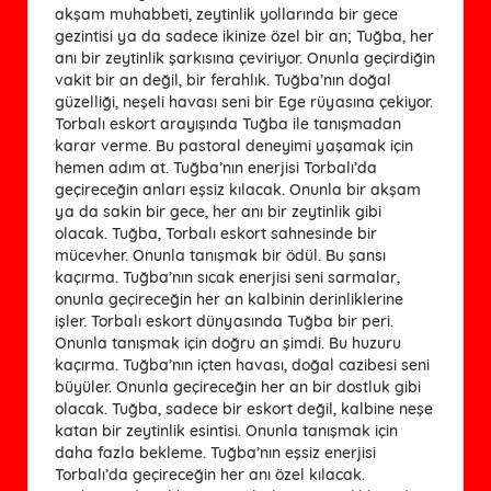
akşam muhabbeti, zeytinlik yollarında bir gece
gezintisi ya da sadece ikinize özel bir an; Tuğba, her
anı bir zeytinlik şarkısına çeviriyor. Onunla geçirdiğin
vakit bir an değil, bir ferahlık. Tuğba’nın doğal
güzelliği, neşeli havası seni bir Ege rüyasına çekiyor.
Torbalı eskort arayışında Tuğba ile tanışmadan
karar verme. Bu pastoral deneyimi yaşamak için
hemen adım at. Tuğba’nın enerjisi Torbalı’da
geçireceğin anları eşsiz kılacak. Onunla bir akşam
ya da sakin bir gece, her anı bir zeytinlik gibi
olacak. Tuğba, Torbalı eskort sahnesinde bir
mücevher. Onunla tanışmak bir ödül. Bu şansı
kaçırma. Tuğba’nın sıcak enerjisi seni sarmalar,
onunla geçireceğin her an kalbinin derinliklerine
işler. Torbalı eskort dünyasında Tuğba bir peri.
Onunla tanışmak için doğru an şimdi. Bu huzuru
kaçırma. Tuğba’nın içten havası, doğal cazibesi seni
büyüler. Onunla geçireceğin her an bir dostluk gibi
olacak. Tuğba, sadece bir eskort değil, kalbine neşe
katan bir zeytinlik esintisi. Onunla tanışmak için
daha fazla bekleme. Tuğba’nın eşsiz enerjisi
Torbalı’da geçireceğin her anı özel kılacak.