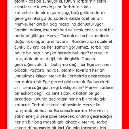
otantik cazibe sunuyor ki, ruhun Torbalı’nın serin
esintileriyle kucaklaşıyor. Torbalı’nın köy
kahvelerinde bir akşam çayı, bağ yollarında bir
gece gezintisi ya da sadece ikinize özel bir an;
Merve, her anı bir bağ masalına dönüştürüyor.
Samimi bakışı, içten sohbeti ve sıcak enerjisi seni bir
anda büyülüyor. Merve, Torbalı eskort hizmetinde
doğallık arayanların favorisi. Randevu için acele et,
çünkü bu kraliçe her zaman görünmez. Torbalı’da
böyle bir huzur başka nerede bulunur? Merve ile
tanışmak bir an değil, bir dinginlik. Onunla
geçirdiğin vakit bir buluşma değil, bir Ege serüveni
olacak. Pastoral havası, otantik tavırları her anı
unutulmaz kılıyor. Merve ile Torbalı’da geçireceğin
her dakika bir Ege gecesi gibi olacak. Bu bereketli
sihir seni çağırıyor, neyi bekliyorsun? Merve, sadece
bir eskort değil, kalbine sıcaklık katan bir yol
arkadaşı. Onunla geçirdiğin her an bir tablo gibi
kalacak. Torbalı eskort sahnesinde Merve ile
tanışmak bir hazine. Bu şansı kaçırma. Merve’nin
sakin enerjisi seni içine çekecek, onunla geçireceğin
her an bir bağ masalı gibi akacak. Merve, Torbalı
eskort dünyasında bir inci. Onunla tanışmak için